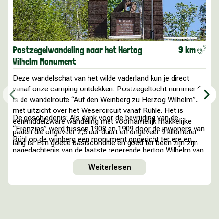
Postzegelwandeling naar het Hertog
9 km
Wilhelm Monument
Deze wandelschat van het wilde vaderland kun je direct
vanaf onze camping ontdekken: Postzegeltocht nummer 6
is de
wandelroute “Auf den Weinberg zu Herzog Wilhelm”
met
uitzicht over het Wesercircuit vanaf Rühle. Het is
De geschiedenis:
Als dank voor de bevrijding van de
een
middelzware wandeling met voornamelijk makkelijke
“Fronzins” werd tussen 1908 en 1909 door de inwoners van
paden die ongeveer 2,5 uur duurt en ongeveer 9 kilometer
Rühl op de wijnberg een monument opgericht ter ere en
lang is. Een goede basisconditie en goed ter been zijn zijn
nagedachtenis van de laatste regerende hertog Wilhelm van
vereist.
Brunswijk en Lüneburg, waar stempelpost 6 zich bevindt.
Weiterlesen
Het ligt hoog op de heuvel en biedt niet alleen spannende
inzichten in de geschiedenis, maar ook een fantastisch
uitzicht over de omgeving. Ideaal voor een korte pauze om
te genieten van het uitzicht op de Weser!